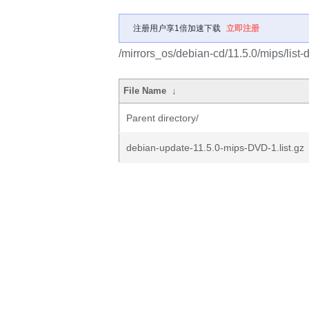
注册用户享1倍加速下载
立即注册
/mirrors_os/debian-cd/11.5.0/mips/list-
File Name
↓
Parent directory/
debian-update-11.5.0-mips-DVD-1.list.gz