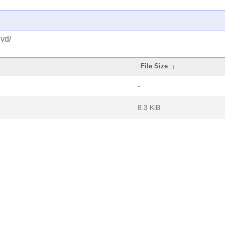
dvd/
File Size
↓
-
8.3 KiB