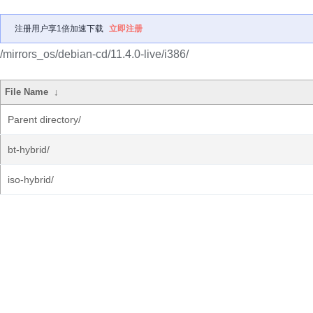
注册用户享1倍加速下载
立即注册
/mirrors_os/debian-cd/11.4.0-live/i386/
File Name
↓
Parent directory/
bt-hybrid/
iso-hybrid/