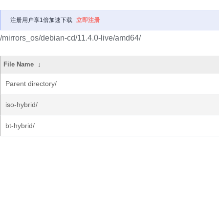
注册用户享1倍加速下载
立即注册
/mirrors_os/debian-cd/11.4.0-live/amd64/
File Name
↓
Parent directory/
iso-hybrid/
bt-hybrid/