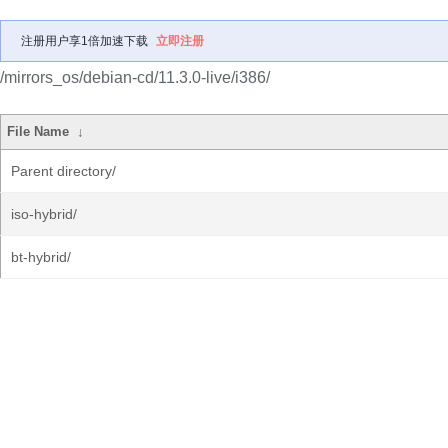
注册用户享1倍加速下载
立即注册
/mirrors_os/debian-cd/11.3.0-live/i386/
File Name
↓
Parent directory/
iso-hybrid/
bt-hybrid/