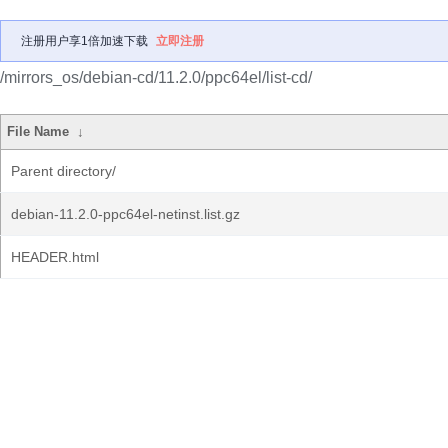
注册用户享1倍加速下载
立即注册
/mirrors_os/debian-cd/11.2.0/ppc64el/list-cd/
File Name
↓
Parent directory/
debian-11.2.0-ppc64el-netinst.list.gz
HEADER.html