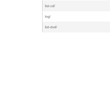
list-cd/
log/
list-dvd/