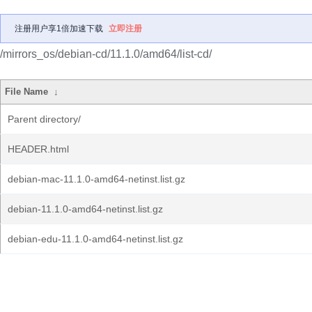
注册用户享1倍加速下载
立即注册
/mirrors_os/debian-cd/11.1.0/amd64/list-cd/
File Name
↓
Parent directory/
HEADER.html
debian-mac-11.1.0-amd64-netinst.list.gz
debian-11.1.0-amd64-netinst.list.gz
debian-edu-11.1.0-amd64-netinst.list.gz