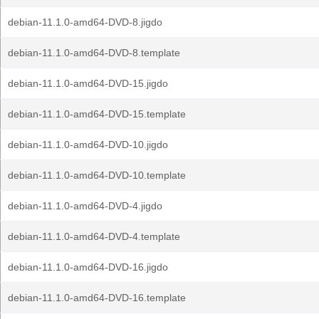
debian-11.1.0-amd64-DVD-8.jigdo
debian-11.1.0-amd64-DVD-8.template
debian-11.1.0-amd64-DVD-15.jigdo
debian-11.1.0-amd64-DVD-15.template
debian-11.1.0-amd64-DVD-10.jigdo
debian-11.1.0-amd64-DVD-10.template
debian-11.1.0-amd64-DVD-4.jigdo
debian-11.1.0-amd64-DVD-4.template
debian-11.1.0-amd64-DVD-16.jigdo
debian-11.1.0-amd64-DVD-16.template