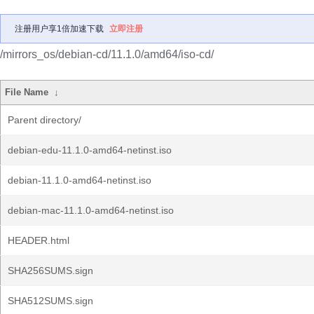
注册用户享1倍加速下载
立即注册
/mirrors_os/debian-cd/11.1.0/amd64/iso-cd/
File Name
↓
Parent directory/
debian-edu-11.1.0-amd64-netinst.iso
debian-11.1.0-amd64-netinst.iso
debian-mac-11.1.0-amd64-netinst.iso
HEADER.html
SHA256SUMS.sign
SHA512SUMS.sign