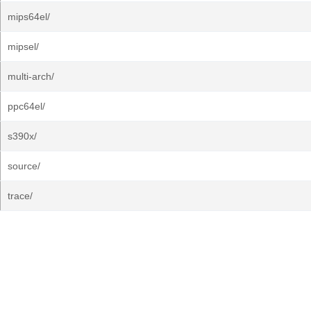
mips64el/
mipsel/
multi-arch/
ppc64el/
s390x/
source/
trace/