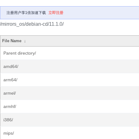
注册用户享1倍加速下载
立即注册
/mirrors_os/debian-cd/11.1.0/
File Name
↓
Parent directory/
amd64/
arm64/
armel/
armhf/
i386/
mips/