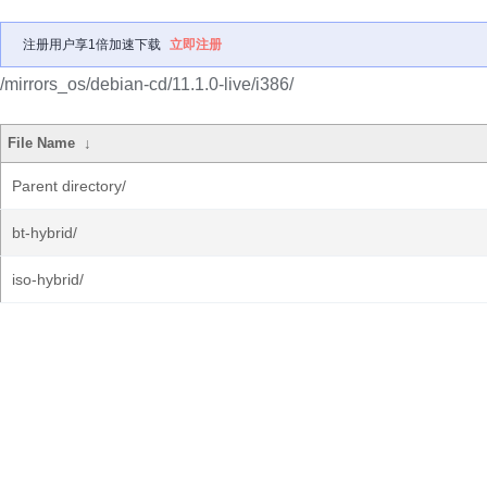
注册用户享1倍加速下载
立即注册
/mirrors_os/debian-cd/11.1.0-live/i386/
File Name
↓
Parent directory/
bt-hybrid/
iso-hybrid/