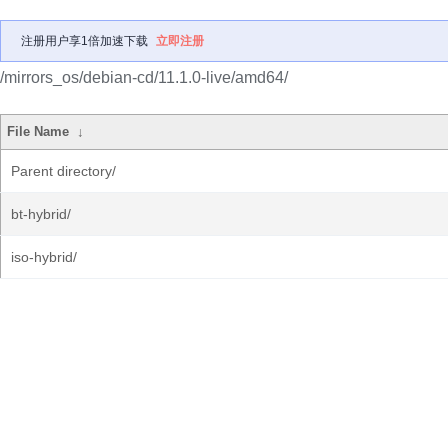
注册用户享1倍加速下载
立即注册
/mirrors_os/debian-cd/11.1.0-live/amd64/
File Name
↓
Parent directory/
bt-hybrid/
iso-hybrid/