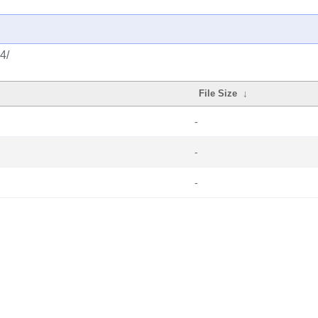
4/
File Size
↓
-
-
-