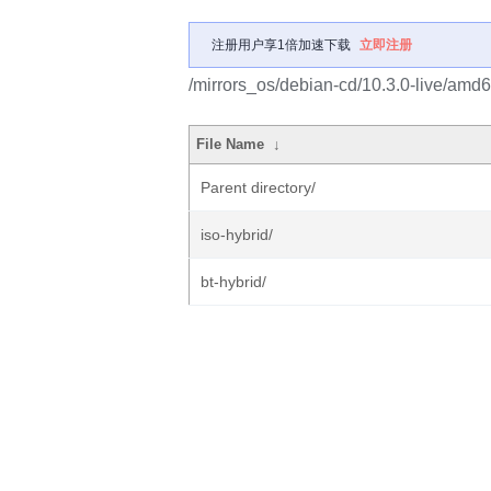
注册用户享1倍加速下载
立即注册
/mirrors_os/debian-cd/10.3.0-live/amd6
File Name
↓
Parent directory/
iso-hybrid/
bt-hybrid/