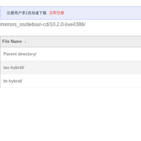
注册用户享1倍加速下载
立即注册
/mirrors_os/debian-cd/10.2.0-live/i386/
File Name
↓
Parent directory/
iso-hybrid/
bt-hybrid/