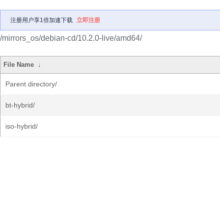
注册用户享1倍加速下载
立即注册
/mirrors_os/debian-cd/10.2.0-live/amd64/
File Name
↓
Parent directory/
bt-hybrid/
iso-hybrid/