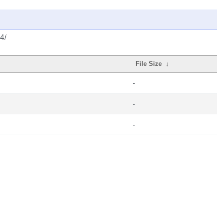
4/
File Size
↓
-
-
-