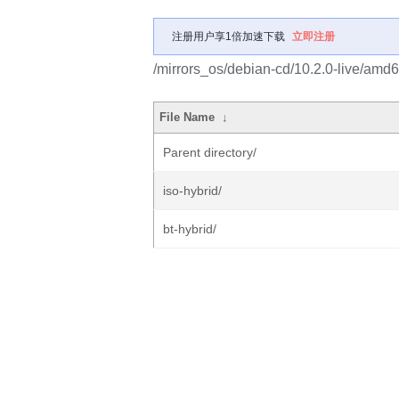
注册用户享1倍加速下载
立即注册
/mirrors_os/debian-cd/10.2.0-live/amd6
File Name
↓
Parent directory/
iso-hybrid/
bt-hybrid/