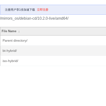
注册用户享1倍加速下载
立即注册
/mirrors_os/debian-cd/10.2.0-live/amd64/
File Name
↓
Parent directory/
bt-hybrid/
iso-hybrid/