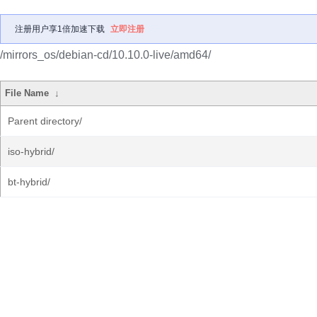
注册用户享1倍加速下载
立即注册
/mirrors_os/debian-cd/10.10.0-live/amd64/
File Name
↓
Parent directory/
iso-hybrid/
bt-hybrid/