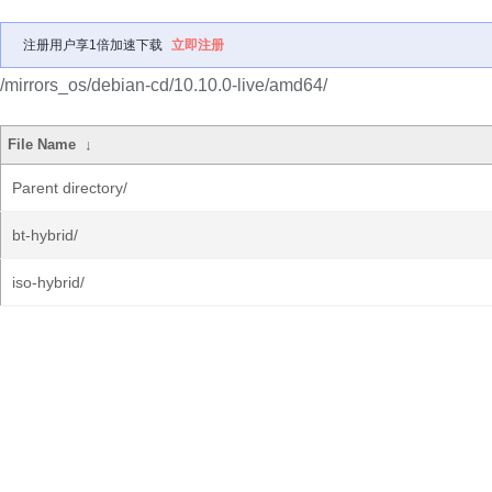
注册用户享1倍加速下载
立即注册
/mirrors_os/debian-cd/10.10.0-live/amd64/
File Name
↓
Parent directory/
bt-hybrid/
iso-hybrid/