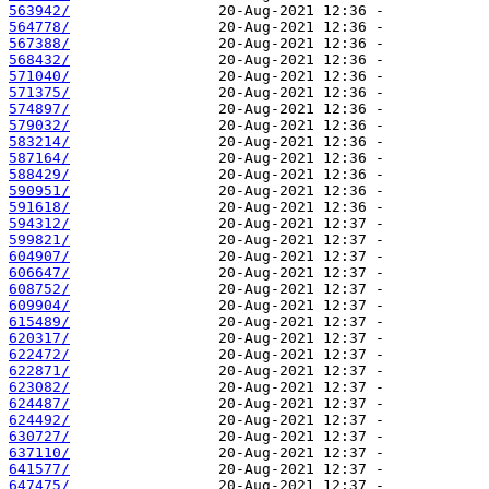
563942/
564778/
567388/
568432/
571040/
571375/
574897/
579032/
583214/
587164/
588429/
590951/
591618/
594312/
599821/
604907/
606647/
608752/
609904/
615489/
620317/
622472/
622871/
623082/
624487/
624492/
630727/
637110/
641577/
647475/