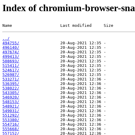
Index of chromium-browser-sna
Name                    Last modified     Size
../
494755/
496140/
497674/
499413/
508693/
515411/
524617/
526987/
533271/
536395/
538022/
543305/
546920/
548153/
548921/
549031/
551292/
553380/
554716/
555668/
557152/