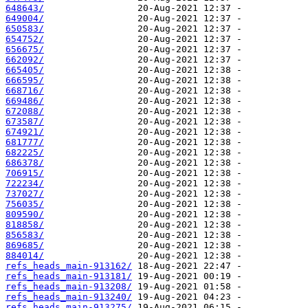
648643/
649004/
650583/
654752/
656675/
662092/
665405/
666595/
668716/
669486/
672088/
673587/
674921/
681777/
682225/
686378/
706915/
722234/
737027/
756035/
809590/
818858/
856583/
869685/
884014/
refs_heads_main-913162/
refs_heads_main-913181/
refs_heads_main-913208/
refs_heads_main-913240/
refs_heads_main-913275/