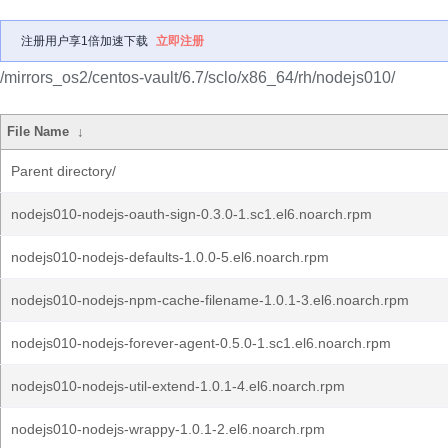
注册用户享1倍加速下载
立即注册
/mirrors_os2/centos-vault/6.7/sclo/x86_64/rh/nodejs010/
File Name
↓
Parent directory/
nodejs010-nodejs-oauth-sign-0.3.0-1.sc1.el6.noarch.rpm
nodejs010-nodejs-defaults-1.0.0-5.el6.noarch.rpm
nodejs010-nodejs-npm-cache-filename-1.0.1-3.el6.noarch.rpm
nodejs010-nodejs-forever-agent-0.5.0-1.sc1.el6.noarch.rpm
nodejs010-nodejs-util-extend-1.0.1-4.el6.noarch.rpm
nodejs010-nodejs-wrappy-1.0.1-2.el6.noarch.rpm