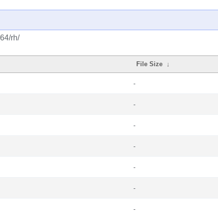
64/rh/
File Size
↓
-
-
-
-
-
-
-