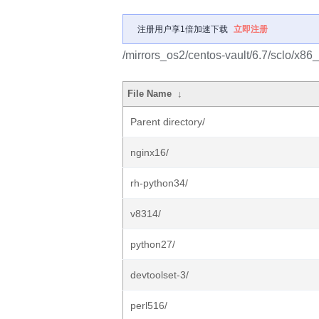
注册用户享1倍加速下载
立即注册
/mirrors_os2/centos-vault/6.7/sclo/x86_
File Name
↓
Parent directory/
nginx16/
rh-python34/
v8314/
python27/
devtoolset-3/
perl516/