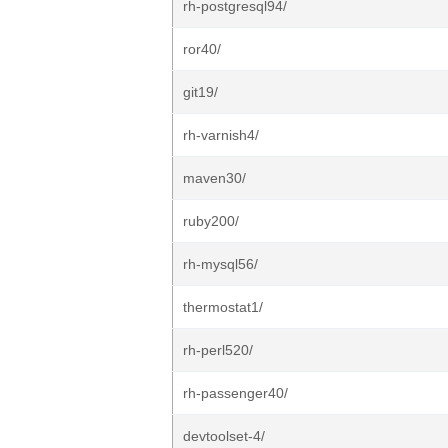
rh-postgresql94/
ror40/
git19/
rh-varnish4/
maven30/
ruby200/
rh-mysql56/
thermostat1/
rh-perl520/
rh-passenger40/
devtoolset-4/