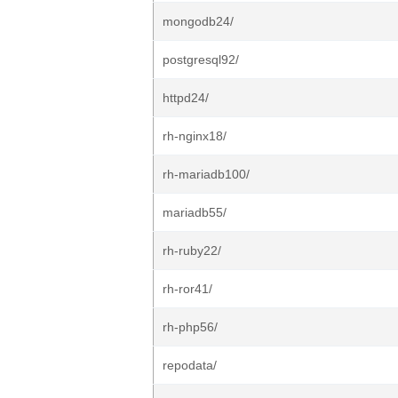
mongodb24/
postgresql92/
httpd24/
rh-nginx18/
rh-mariadb100/
mariadb55/
rh-ruby22/
rh-ror41/
rh-php56/
repodata/