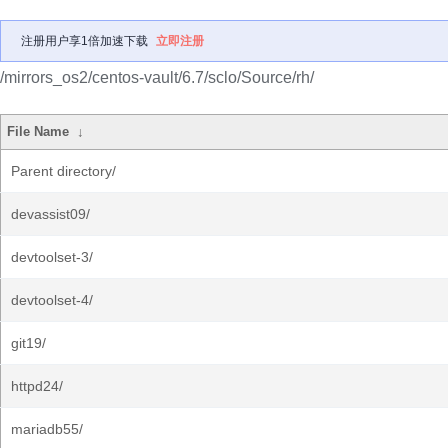
注册用户享1倍加速下载
立即注册
/mirrors_os2/centos-vault/6.7/sclo/Source/rh/
File Name
↓
Parent directory/
devassist09/
devtoolset-3/
devtoolset-4/
git19/
httpd24/
mariadb55/