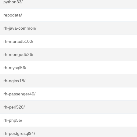
python33/
repodata/
rh-java-common/
rh-mariadb100/
rh-mongodb26/
rh-mysql56/
rh-nginx18/
rh-passenger40/
rh-perl520/
rh-php56/
rh-postgresql94/