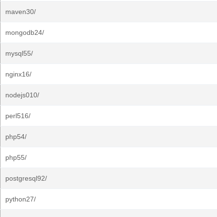
maven30/
mongodb24/
mysql55/
nginx16/
nodejs010/
perl516/
php54/
php55/
postgresql92/
python27/