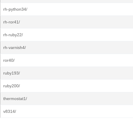
rh-python34/
rh-ror41/
rh-ruby22/
rh-varnish4/
ror40/
ruby193/
ruby200/
thermostat1/
v8314/