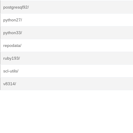
postgresql92/
python27/
python33/
repodata/
ruby193/
scl-utils/
v8314/