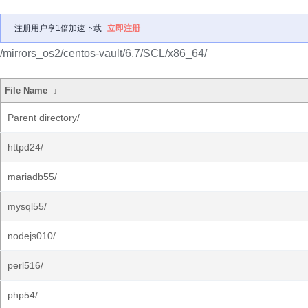
注册用户享1倍加速下载
立即注册
/mirrors_os2/centos-vault/6.7/SCL/x86_64/
File Name
↓
Parent directory/
httpd24/
mariadb55/
mysql55/
nodejs010/
perl516/
php54/