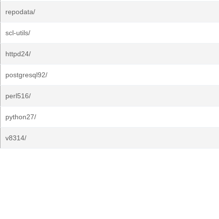
repodata/
scl-utils/
httpd24/
postgresql92/
perl516/
python27/
v8314/