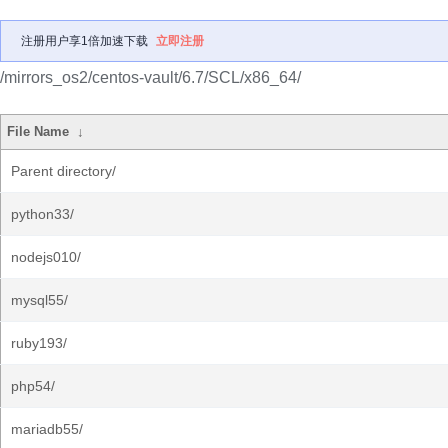
注册用户享1倍加速下载
立即注册
/mirrors_os2/centos-vault/6.7/SCL/x86_64/
File Name
↓
Parent directory/
python33/
nodejs010/
mysql55/
ruby193/
php54/
mariadb55/