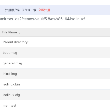
注册用户享1倍加速下载
立即注册
/mirrors_os2/centos-vault/5.8/os/x86_64/isolinux/
File Name
↓
Parent directory/
boot.msg
general.msg
initrd.img
isolinux.bin
isolinux.cfg
memtest