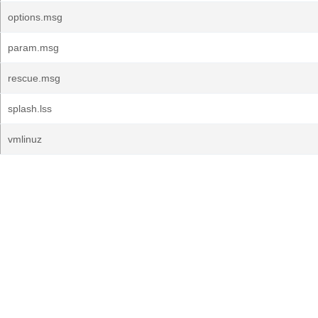
options.msg
param.msg
rescue.msg
splash.lss
vmlinuz