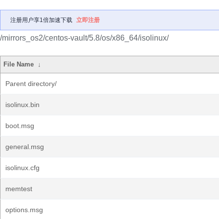
注册用户享1倍加速下载
立即注册
/mirrors_os2/centos-vault/5.8/os/x86_64/isolinux/
File Name
↓
Parent directory/
isolinux.bin
boot.msg
general.msg
isolinux.cfg
memtest
options.msg