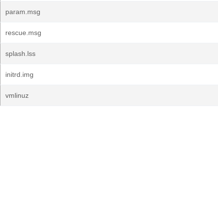
param.msg
rescue.msg
splash.lss
initrd.img
vmlinuz