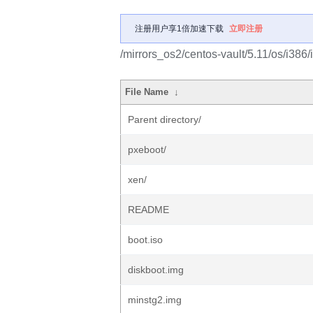
注册用户享1倍加速下载
立即注册
/mirrors_os2/centos-vault/5.11/os/i386
File Name
↓
Parent directory/
pxeboot/
xen/
README
boot.iso
diskboot.img
minstg2.img