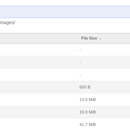
/images/
File Size
↓
-
-
-
650 B
13.5 MiB
15.0 MiB
41.7 MiB