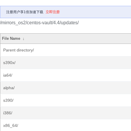
注册用户享1倍加速下载
立即注册
/mirrors_os2/centos-vault/4.4/updates/
File Name
↓
Parent directory/
s390x/
ia64/
alpha/
s390/
i386/
x86_64/